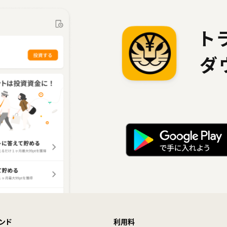
Money Step―お金がたまる歩数
計
1日1万歩で3円分！毎日もらえる
ト
TORANOTEC投信投資顧問株式
会社
ダ
トラノコクイズ
ンド
利用料