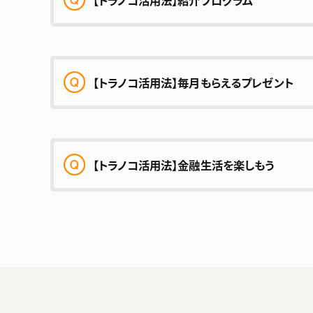
【トラノコ活用法】毎月もらえるプレゼント
紹介プログラムの仕組み
■獲得したトラノコポイントを投資しよう
【トラノコ活用法】金融生活を楽しもう
トラノコクイズの利用方法
ご利用方法