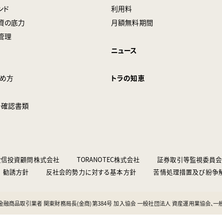
ンド
利用料
資の底力
月額無料期間
管理
ニュース
始め方
トラの知恵
ー確認書類
EC投信投資顧問株式会社
TORANOTEC株式会社
証券取引等監視委員
勧誘方針
反社会的勢力に対する基本方針
苦情処理措置及び紛争
 金融商品取引業者 関東財務局長(金商)第384号 加入協会 一般社団法人 資産運用業協会