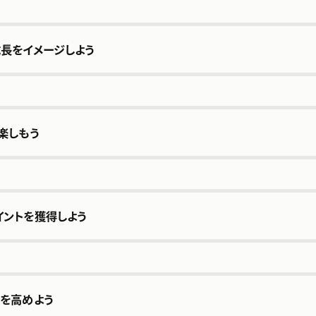
基準価
成長をイメージしよう
*おつり投資機能を使わない場合は、
「毎⽉の投資承認の範囲」の下限額
楽しもう
が、毎月の最低投資金額となります。
イントを獲得しよう
識を高めよう