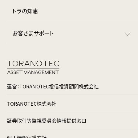
マイナンバー確認書類
月額無料期間
トラの知恵
お得な連携サービス
トラノコ学割
お客さまサポート
使い方
基本的な使い方
規約・免責事項
おつり投資の設定
よくある質問
運営：TORANOTEC投信投資顧問株式会社
出金の流れ
お問い合わせ
TORANOTEC株式会社
ファンド変更の流れ
証券取引等監視委員会情報提供窓口
個人情報保護方針