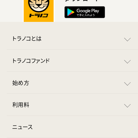
トラノコとは
トラノコとは
トラノコファンド
おつりで投資
トラノコファンド
始め方
ポイントで投資
長期分散投資の底力
トラノコの始め方
利用料
マイルで投資
安全な資産管理
毎月の流れ
利用料
ニュース
トラノコポイント