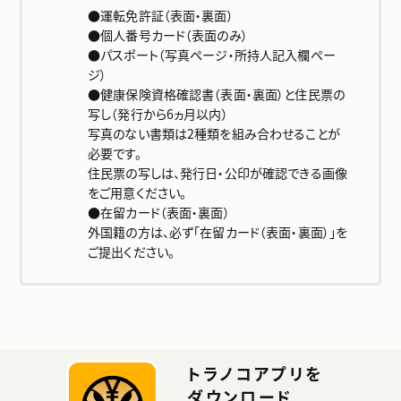
トラの知恵
●運転免許証（表面・裏面）
●個人番号カード（表面のみ）
●パスポート（写真ページ・所持人記入欄ペー
お客さまサポート
ジ）
●健康保険資格確認書（表面・裏面）と住民票の
写し（発行から6ヵ月以内）
写真のない書類は2種類を組み合わせることが
新規登録
必要です。
住民票の写しは、発行日・公印が確認できる画像
をご用意ください。
ログイン
●在留カード（表面・裏面）
外国籍の方は、必ず「在留カード（表面・裏面）」を
ご提出ください。
トラノコアプリを
ダウンロード