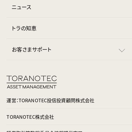
毎月の流れ
利用料
ニュース
トラノコポイント
マイナンバー確認書類
月額無料期間
トラの知恵
お得な連携サービス
トラノコ学割
お客さまサポート
使い方
基本的な使い方
規約・免責事項
おつり投資の設定
よくある質問
運営：TORANOTEC投信投資顧問株式会社
出金の流れ
お問い合わせ
TORANOTEC株式会社
ファンド変更の流れ