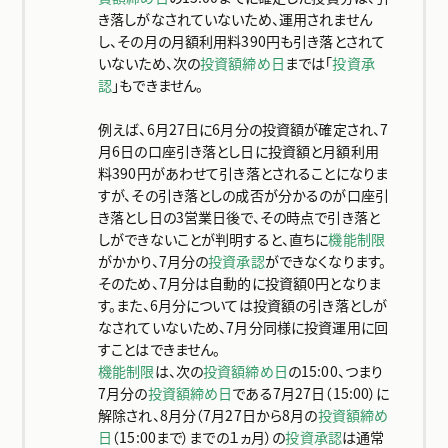
トラの知恵
き落しがなされていないため、運用されません
し、その月の月額利用料390円も引き落とされて
いないため、次の
投資額締め日
までは「
投資承
お客さまサポート
認
」もできません。
例えば、6月27日に6月分の投資額が確定され、7
月6日の口座引き落とし日に投資額と月額利用
新規登録
料390円があわせて引き落とされることになりま
すが、その引き落としの成否が分かるのが口座引
き落とし日の3営業日後で、その時点で引き落と
ログイン
しができないことが判明すると、直ちに
機能制限
がかかり、7月分の
投資承認
ができなくなります。
そのため、7月分は自動的に投資額0円となりま
す。また、6月分については投資額の引き落としが
なされていないため、7月分同様に投資運用に回
すことはできません。
機能制限
は、次の
投資額締め日
の15:00、つまり
7月分の
投資額締め日
である7月27日（15:00）に
解除され、8月分（7月27日から8月の
投資額締め
日
（15:00まで）までの１ヵ月）の
投資承認
は通常