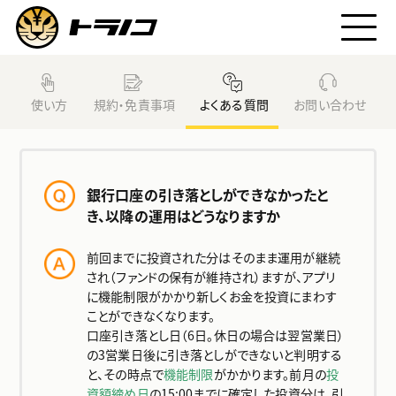
トラノコとは
使い方
規約・免責事項
よくある質問
お問い合わせ
トラノコファンド
銀行口座の引き落としができなかったと
始め方
き、以降の運用はどうなりますか
前回までに投資された分はそのまま運用が継続
利用料
され（ファンドの保有が維持され）ますが、アプリ
に機能制限がかかり新しくお金を投資にまわす
ことができなくなります。
ニュース
口座引き落とし日（6日。休日の場合は翌営業日）
の3営業日後に引き落としができないと判明する
と、その時点で
機能制限
がかかります。前月の
投
資額締め日
の15:00までに確定した投資分は、引