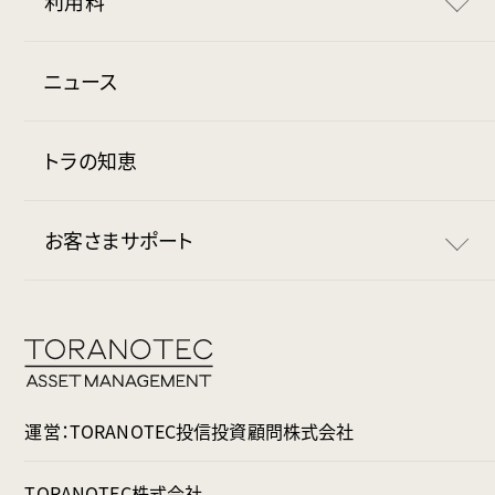
利用料
マイルで投資
安全な資産管理
毎月の流れ
利用料
ニュース
トラノコポイント
マイナンバー確認書類
月額無料期間
トラの知恵
お得な連携サービス
トラノコ学割
お客さまサポート
使い方
基本的な使い方
規約・免責事項
おつり投資の設定
よくある質問
運営：TORANOTEC投信投資顧問株式会社
出金の流れ
お問い合わせ
TORANOTEC株式会社