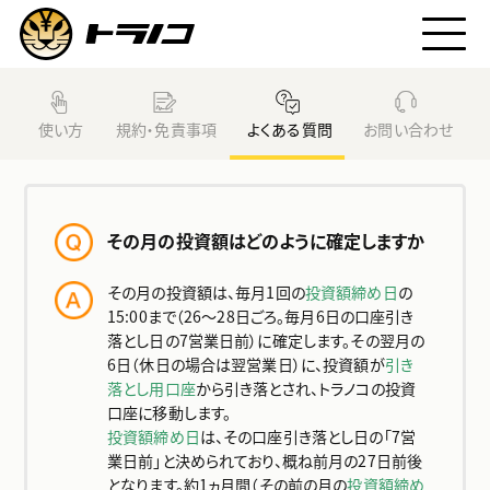
トラノコとは
使い方
規約・免責事項
よくある質問
お問い合わせ
トラノコファンド
その月の投資額はどのように確定しますか
始め方
その月の投資額は、毎月1回の
投資額締め日
の
15:00まで（26～28日ごろ。毎月6日の口座引き
利用料
落とし日の7営業日前）に確定します。その翌月の
6日（休日の場合は翌営業日）に、投資額が
引き
落とし用口座
から引き落とされ、トラノコの投資
ニュース
口座に移動します。
投資額締め日
は、その口座引き落とし日の「7営
業日前」と決められており、概ね前月の27日前後
となります。約1ヵ月間（その前の月の
投資額締め