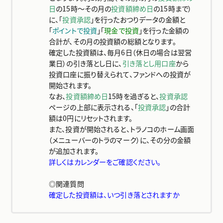
トラの知恵
日
の15時～その月の
投資額締め日
の15時まで）
に、「
投資承認
」を行ったおつりデータの金額と
「
ポイントで投資
」「
現金で投資
」を行った金額の
お客さまサポート
合計が、その月の投資額の総額となります。
確定した投資額は、毎月6日（休日の場合は翌営
業日）の引き落とし日に、
引き落とし用口座
から
投資口座に振り替えられて、ファンドへの投資が
新規登録
開始されます。
なお、
投資額締め日
15時を過ぎると、
投資承認
ページの上部に表示される、「
投資承認
」の合計
ログイン
額は0円にリセットされます。
また、投資が開始されると、トラノコのホーム画面
（メニューバーのトラのマーク）に、その分の金額
が追加されます。
詳しくはカレンダーをご確認ください。
◎関連質問
確定した投資額は、いつ引き落とされますか